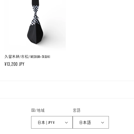
格
格
久留米絣/市松/ MEDIUM+TASUKI
通
¥13,200 JPY
常
価
格
国/地域
言語
日本 | JPY ¥
日本語