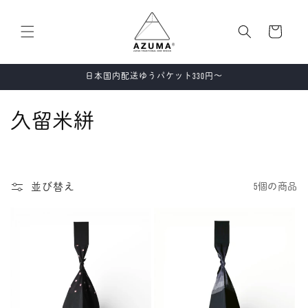
コンテ
カ
ンツに
進む
ー
ト
日本国内配送ゆうパケット330円〜
コ
久留米絣
レ
ク
並び替え
5個の商品
シ
ョ
ン
: